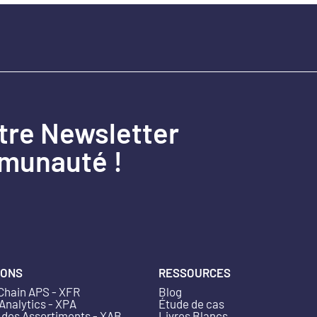
tre Newsletter
mmunauté !
IONS
RESSOURCES
Chain APS - XFR
Blog
 Analytics - XPA
Étude de cas
 des Assortiments - XAB
Livres Blancs