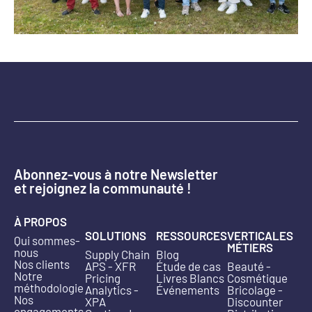
Abonnez-vous à notre Newsletter
et rejoignez la communauté !
À PROPOS
SOLUTIONS
RESSOURCES
VERTICALES
Qui sommes-
MÉTIERS
nous
Supply Chain
Blog
Nos clients
APS - XFR
Étude de cas
Beauté -
Notre
Pricing
Livres Blancs
Cosmétique
méthodologie
Analytics -
Événements
Bricolage -
Nos
XPA
Discounter
engagements