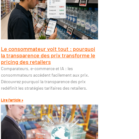
Le consommateur voit tout : pourquoi
la transparence des prix transforme le
pricing des retailers
Comparateurs, e-commerce et IA : les
consommateurs accèdent facilement aux prix.
Découvrez pourquoi la transparence des prix
redéfinit les stratégies tarifaires des retailers.
Lire l'article »