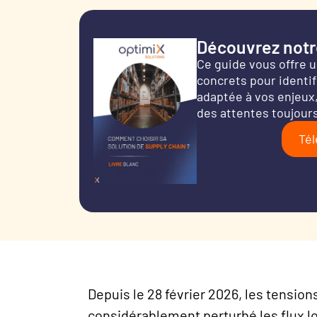
Découvrez notre
Ce guide vous offre 
concrets pour identifi
adaptée à vos enjeux,
des attentes toujours
Tél
Depuis le 28 février 2026, les tension
considérablement perturbé les flux l