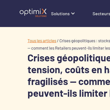
Solutions
Secteur
Tous les articles
/
Crises géopolitiques : stocks
— comment les Retailers peuvent-ils limiter les
Crises géopolitiqu
tension, coûts en h
fragilisés — comme
peuvent-ils limiter