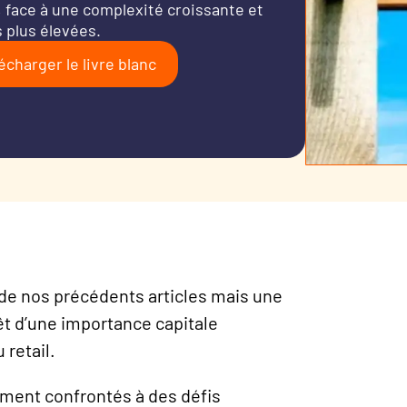
 face à une complexité croissante et
 plus élevées.
écharger le livre blanc
 de nos précédents articles mais une
êt d’une importance capitale
retail.
ment confrontés à des défis