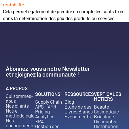
rentabilité
.
Cela permet également de prendre en compte les coûts fixes
dans la détermination des prix des produits ou services.
Abonnez-vous à notre Newsletter
et rejoignez la communauté !
À PROPOS
SOLUTIONS
RESSOURCES
VERTICALES
Qui sommes-
MÉTIERS
nous
Supply Chain
Blog
Nos clients
APS - XFR
Étude de cas
Beauté -
Notre
Pricing
Livres Blancs
Cosmétique
méthodologie
Analytics -
Événements
Bricolage -
Nos
XPA
Discounter
engagements
Gestion des
Distribution