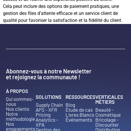
Cela peut inclure des options de paiement pratiques, une
gestion des files d’attente efficace et un service client de
qualité pour favoriser la satisfaction et la fidélité du client.
Abonnez-vous à notre Newsletter
et rejoignez la communauté !
À PROPOS
SOLUTIONS
RESSOURCES
VERTICALES
Qui sommes-
MÉTIERS
nous
Supply Chain
Blog
Nos clients
APS - XFR
Étude de cas
Beauté -
Notre
Pricing
Livres Blancs
Cosmétique
méthodologie
Analytics -
Événements
Bricolage -
Nos
XPA
Discounter
engagements
Gestion des
Distribution