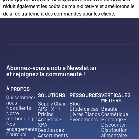
réduit également les coûts de main-d’œuvre et améliorons le
délai de traitement des commandes pour les clients.
Abonnez-vous à notre Newsletter
et rejoignez la communauté !
À PROPOS
SOLUTIONS
RESSOURCES
VERTICALES
Qui sommes-
MÉTIERS
nous
Supply Chain
Blog
Nos clients
APS - XFR
Étude de cas
Beauté -
Notre
Pricing
Livres Blancs
Cosmétique
méthodologie
Analytics -
Événements
Bricolage -
Nos
XPA
Discounter
engagements
Gestion des
Distribution
Pourquoi
Assortiments
alimentaire