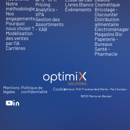
Notre
Pricing
Livres Blancs
Cosmétique
méthodologie
Analytics -
Événements
Bricolage -
Nos
XPA
Discounter
engagements
Gestion des
Distribution
Pourquoi
Assortiments
alimentaire
nous choisir ?
- XAB
Électroménager
Modélisation
Magasins Bio
des ventes
Papeterie -
par l'IA
Bureaux
Carrières
Santé -
Pharmacie
Mentions
Politique de
Cookie
Adresse: 340/11 avenue de la Marne – Parc Europe –
légales
confidentialité
59700 Marcq-en-Baroeul