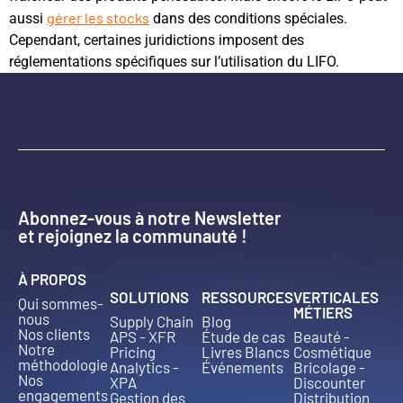
gérer les stocks
aussi
dans des conditions spéciales.
Cependant, certaines juridictions imposent des
réglementations spécifiques sur l’utilisation du LIFO.
Abonnez-vous à notre Newsletter
et rejoignez la communauté !
À PROPOS
SOLUTIONS
RESSOURCES
VERTICALES
Qui sommes-
MÉTIERS
nous
Supply Chain
Blog
Nos clients
APS - XFR
Étude de cas
Beauté -
Notre
Pricing
Livres Blancs
Cosmétique
méthodologie
Analytics -
Événements
Bricolage -
Nos
XPA
Discounter
engagements
Gestion des
Distribution