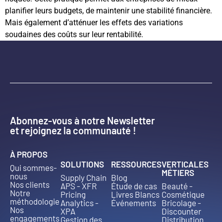
planifier leurs budgets, de maintenir une stabilité financière.
Mais également d’atténuer les effets des variations
soudaines des coûts sur leur rentabilité.
Abonnez-vous à notre Newsletter
et rejoignez la communauté !
À PROPOS
SOLUTIONS
RESSOURCES
VERTICALES
Qui sommes-
MÉTIERS
nous
Supply Chain
Blog
Nos clients
APS - XFR
Étude de cas
Beauté -
Notre
Pricing
Livres Blancs
Cosmétique
méthodologie
Analytics -
Événements
Bricolage -
Nos
XPA
Discounter
engagements
Gestion des
Distribution