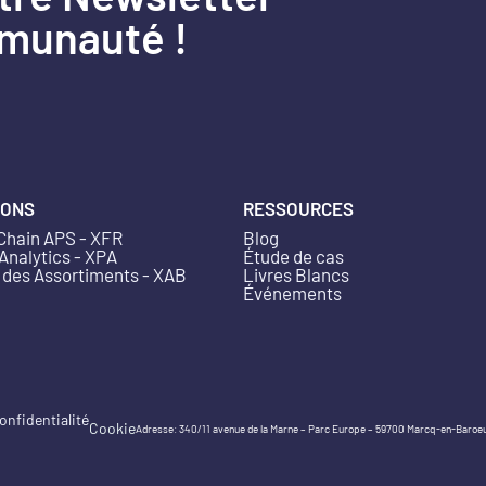
mmunauté !
IONS
RESSOURCES
Chain APS - XFR
Blog
 Analytics - XPA
Étude de cas
 des Assortiments - XAB
Livres Blancs
Événements
onfidentialité
Cookie
Adresse: 340/11 avenue de la Marne – Parc Europe – 59700 Marcq-en-Baroeu