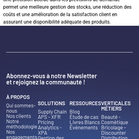
permet une meilleure gestion des stocks, une réduction des
coûts et une amélioration de la satisfaction client en
assurant une disponibilité adéquate des produits.
Abonnez-vous à notre Newsletter
et rejoignez la communauté !
À PROPOS
SOLUTIONS
RESSOURCES
VERTICALES
Qui sommes-
MÉTIERS
nous
Supply Chain
Blog
Nos clients
APS - XFR
Étude de cas
Beauté -
Notre
Pricing
Livres Blancs
Cosmétique
méthodologie
Analytics -
Événements
Bricolage -
Nos
XPA
Discounter
engagements
Gestion des
Distribution