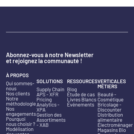
Abonnez-vous à notre Newsletter
et rejoignez la communauté !
À PROPOS
SOLUTIONS
RESSOURCES
VERTICALES
Qui sommes-
MÉTIERS
nous
Supply Chain
Blog
Nos clients
APS - XFR
Étude de cas
Beauté -
Notre
Pricing
Livres Blancs
Cosmétique
méthodologie
Analytics -
Événements
Bricolage -
Nos
XPA
Discounter
engagements
Gestion des
Distribution
Pourquoi
Assortiments
alimentaire
nous choisir ?
- XAB
Électroménager
Modélisation
Magasins Bio
des ventes