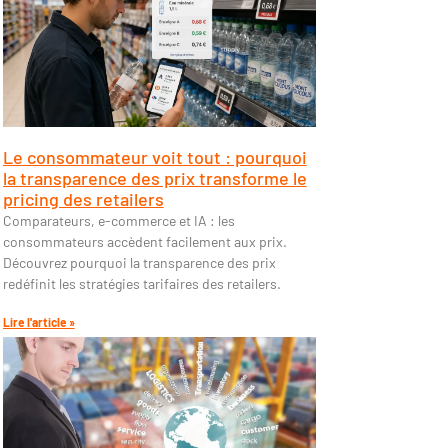
Le consommateur voit tout : pourquoi
la transparence des prix transforme le
pricing des retailers
Comparateurs, e-commerce et IA : les
consommateurs accèdent facilement aux prix.
Découvrez pourquoi la transparence des prix
redéfinit les stratégies tarifaires des retailers.
Lire l'article »