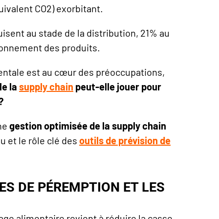
uivalent CO2) exorbitant.
isent au stade de la distribution, 21% au
tionnement des produits.
entale est au cœur des préoccupations,
le la
supply chain
peut-elle jouer pour
?
une
gestion optimisée de la supply chain
u et le rôle clé des
outils de prévision de
ES DE PÉREMPTION ET LES
lage alimentaire revient à réduire la casse,