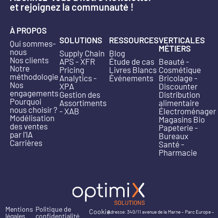
et rejoignez la communauté !
À PROPOS
SOLUTIONS
RESSOURCES
VERTICALES
Qui sommes-
MÉTIERS
nous
Supply Chain
Blog
Nos clients
APS - XFR
Étude de cas
Beauté -
Notre
Pricing
Livres Blancs
Cosmétique
méthodologie
Analytics -
Événements
Bricolage -
Nos
XPA
Discounter
engagements
Gestion des
Distribution
Pourquoi
Assortiments
alimentaire
nous choisir ?
- XAB
Électroménager
Modélisation
Magasins Bio
des ventes
Papeterie -
par l'IA
Bureaux
Carrières
Santé -
Pharmacie
Mentions
Politique de
Cookie
Adresse: 340/11 avenue de la Marne – Parc Europe –
légales
confidentialité