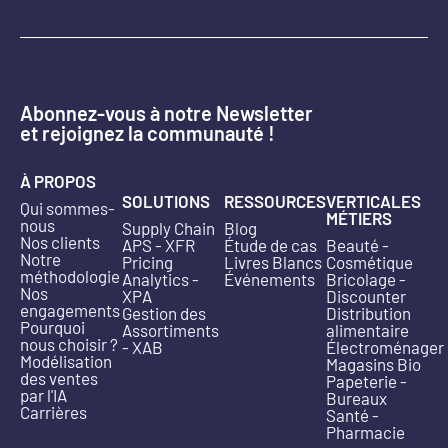
Abonnez-vous à notre Newsletter
et rejoignez la communauté !
À PROPOS
SOLUTIONS
RESSOURCES
VERTICALES
Qui sommes-
MÉTIERS
nous
Supply Chain
Blog
Nos clients
APS - XFR
Étude de cas
Beauté -
Notre
Pricing
Livres Blancs
Cosmétique
méthodologie
Analytics -
Événements
Bricolage -
Nos
XPA
Discounter
engagements
Gestion des
Distribution
Pourquoi
Assortiments
alimentaire
nous choisir ?
- XAB
Électroménager
Modélisation
Magasins Bio
des ventes
Papeterie -
par l'IA
Bureaux
Carrières
Santé -
Pharmacie