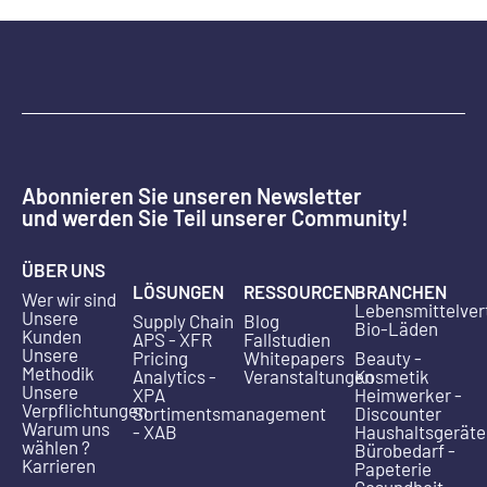
Abonnieren Sie unseren Newsletter
und werden Sie Teil unserer Community!
ÜBER UNS
LÖSUNGEN
RESSOURCEN
BRANCHEN
Wer wir sind
Lebensmittelver
Unsere
Supply Chain
Blog
Bio-Läden
Kunden
APS - XFR
Fallstudien
Unsere
Pricing
Whitepapers
Beauty -
Methodik
Analytics -
Veranstaltungen
Kosmetik
Unsere
XPA
Heimwerker -
Verpflichtungen
Sortimentsmanagement
Discounter
Warum uns
- XAB
Haushaltsgeräte
wählen ?
Bürobedarf -
Karrieren
Papeterie