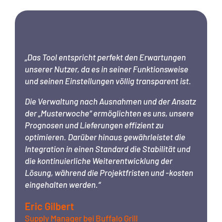
„
„Das Tool entspricht perfekt den Erwartungen
v
unserer Nutzer, da es in seiner Funktionsweise
h
und seinen Einstellungen völlig transparent ist.
r
Die Verwaltung nach Ausnahmen und der Ansatz
D
der „Musterwoche“ ermöglichten es uns, unsere
e
Prognosen und Lieferungen effizient zu
d
optimieren. Darüber hinaus gewährleistet die
Integration in einen Standard die Stabilität und
E
die kontinuierliche Weiterentwicklung der
A
Lösung, während die Projektfristen und -kosten
m
eingehalten werden.“
b
Eric Gilbert
K
Supply Manager bei Buffalo Grill