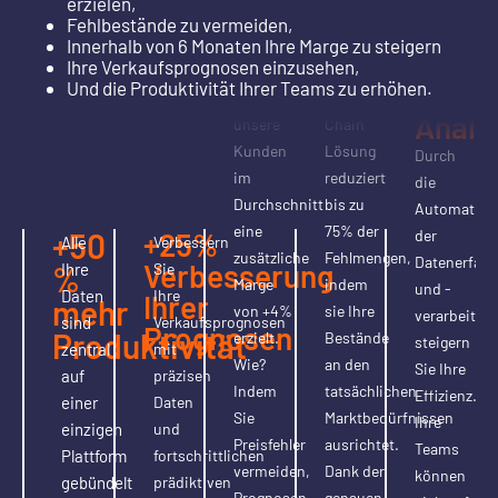
bis
erzielen,
weniger
Monaten
Fehlbestände zu vermeiden,
-40%
Bestandsen
Innerhalb von 6 Monaten Ihre Marge zu steigern
In nur 6
Zeita
Ihre Verkaufsprognosen einzusehen,
Monaten
Unsere
Und die Produktivität Ihrer Teams zu erhöhen.
für
haben
Supply
Analy
unsere
Chain
Kunden
Lösung
Durch
im
reduziert
die
Durchschnitt
bis zu
Automatisi
eine
75% der
+50
+25%
der
Alle
Verbessern
zusätzliche
Fehlmengen,
Datenerfas
Verbesserung
%
Ihre
Sie
Marge
indem
und -
Daten
Ihre
Ihrer
mehr
von +4%
sie Ihre
verarbeitun
sind
Verkaufsprognosen
Prognosen
Produktivität
erzielt.
Bestände
steigern
zentral
mit
Wie?
an den
Sie Ihre
auf
präzisen
Indem
tatsächlichen
Effizienz.
einer
Daten
Sie
Marktbedürfnissen
Ihre
einzigen
und
Preisfehler
ausrichtet.
Teams
Plattform
fortschrittlichen
vermeiden,
Dank der
können
gebündelt
prädiktiven
Prognosen
genauen