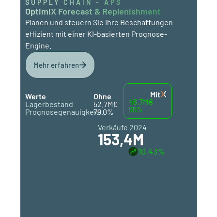
SUPPLY CHAIN - APS
OptimiX Forecast & Replenishment
Planen und steuern Sie Ihre Beschaffungen
effizient mit einer KI-basierten Prognose-
Engine.
Mehr erfahren
Mit
Werte
Ohne
46.7M€
Lagerbestand
52.7M€
95%
Prognosegenauigkeit
79.0%
Verkäufe 2024
153,4M
10.43%