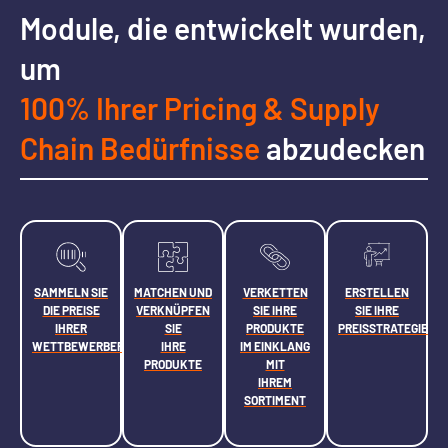
Module, die entwickelt wurden,
um
100% Ihrer Pricing & Supply
Chain Bedürfnisse
abzudecken
SAMMELN SIE
MATCHEN UND
VERKETTEN
ERSTELLEN
DIE PREISE
VERKNÜPFEN
SIE IHRE
SIE IHRE
IHRER
SIE
PRODUKTE
PREISSTRATEGIEN
WETTBEWERBER
IHRE
IM EINKLANG
PRODUKTE
MIT
IHREM
SORTIMENT