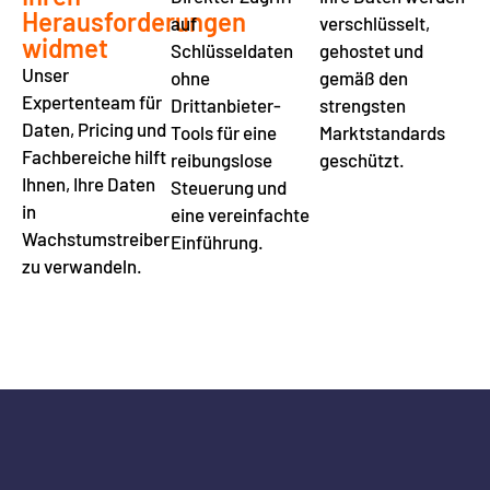
Herausforderungen
auf
verschlüsselt,
widmet
Schlüsseldaten
gehostet und
Unser
ohne
gemäß den
Expertenteam für
Drittanbieter-
strengsten
Daten, Pricing und
Tools für eine
Marktstandards
Fachbereiche hilft
reibungslose
geschützt.
Ihnen, Ihre Daten
Steuerung und
in
eine vereinfachte
Wachstumstreiber
Einführung.
zu verwandeln.