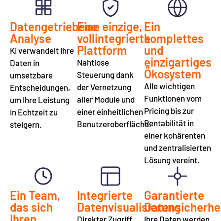
Lösungen
Dieser
wechseln,
Ansatz
Datengetriebene
Eine einzige,
Ein
sondern
ermöglicht
Analyse
vollintegrierte
komplettes
greifen
es
Plattform
und
KI verwandelt Ihre
auf
Ihnen,
einzigartiges
Nahtlose
Daten in
eine
Ihre
Ökosystem
Steuerung dank
umsetzbare
konsistente
Bestände
Alle wichtigen
der Vernetzung
Entscheidungen,
und
effizienter
Funktionen vom
aller Module und
um Ihre Leistung
stets
zu
Pricing bis zur
einer einheitlichen
in Echtzeit zu
aktuelle
verwalten
Rentabilität in
Benutzeroberfläche.
steigern.
Preisübersicht
und
einer kohärenten
zu.
die
und zentralisierten
Kosten
Lösung vereint.
zu
senken.
Ein Team,
Integrierte
Garantierte
das sich
Datenvisualisierung
Datensicherhe
Ihren
Direkter Zugriff
Ihre Daten werden