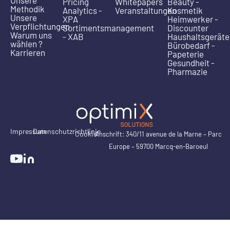
Pricing
Whitepapers
Beauty -
Methodik
Analytics -
Veranstaltungen
Kosmetik
Unsere
XPA
Heimwerker -
Verpflichtungen
Sortimentsmanagement
Discounter
Warum uns
- XAB
Haushaltsgeräte
wählen ?
Bürobedarf -
Karrieren
Papeterie
Gesundheit -
Pharmazie
Impressum
Datenschutzrichtlinie
Cookie
Anschrift: 340/11 avenue de la Marne – Parc
Europe – 59700 Marcq-en-Baroeul