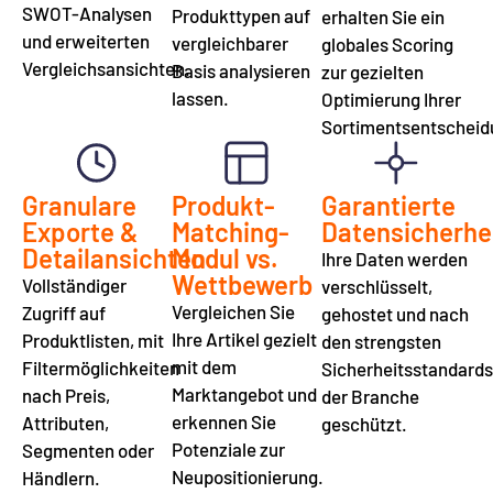
SWOT-Analysen
Produkttypen auf
erhalten Sie ein
und erweiterten
vergleichbarer
globales Scoring
Vergleichsansichten.
Basis analysieren
zur gezielten
lassen.
Optimierung Ihrer
Sortimentsentscheid
Granulare
Produkt-
Garantierte
Exporte &
Matching-
Datensicherhe
Detailansichten
Modul vs.
Ihre Daten werden
Wettbewerb
Vollständiger
verschlüsselt,
Vergleichen Sie
Zugriff auf
gehostet und nach
Ihre Artikel gezielt
Produktlisten, mit
den strengsten
mit dem
Filtermöglichkeiten
Sicherheitsstandards
Marktangebot und
nach Preis,
der Branche
erkennen Sie
Attributen,
geschützt.
Potenziale zur
Segmenten oder
Neupositionierung.
Händlern.