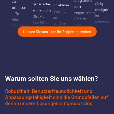
Diagramme
zu
völlig
generische,
objektives
oder
erfassen
einzigartig
einheitliche
Scoring
exportierbare
– für
im
Struktur
zu
Dateien
eine
Benchmark
überführt
erhalten
– für
lückenlose
– und
– für
– exakt
eine
Lassen Sie uns über Ihr Projekt sprechen
Marktabdeckung
liefern
einfache
abgestimmt
individuelle
ohne
so einen
und
auf ihre
und
manuellen
klaren
markenübergreifende
geschäftlichen
präzise
Aufwand.
Wettbewerbs
Produktvergleiche.
Prioritäten.
Analyse
des
Wettbewerbsangebots.
Warum sollten Sie uns wählen?
Robustheit, Benutzerfreundlichkeit und
Anpassungsfähigkeit sind die Grundpfeiler, auf
denen unsere Lösungen aufgebaut sind.