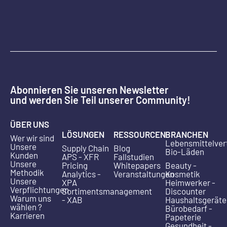
Abonnieren Sie unseren Newsletter
und werden Sie Teil unserer Community!
ÜBER UNS
LÖSUNGEN
RESSOURCEN
BRANCHEN
Wer wir sind
Lebensmittelver
Unsere
Supply Chain
Blog
Bio-Läden
Kunden
APS - XFR
Fallstudien
Unsere
Pricing
Whitepapers
Beauty -
Methodik
Analytics -
Veranstaltungen
Kosmetik
Unsere
XPA
Heimwerker -
Verpflichtungen
Sortimentsmanagement
Discounter
Warum uns
- XAB
Haushaltsgeräte
wählen ?
Bürobedarf -
Karrieren
Papeterie
Gesundheit -