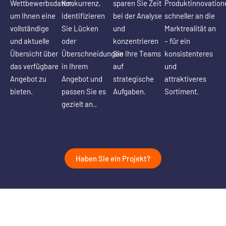
Wettbewerbsdaten,
Konkurrenz,
sparen Sie Zeit
Produktinnovation
um Ihnen eine
identifizieren
bei der Analyse
schneller an die
vollständige
Sie Lücken
und
Marktrealität an
und aktuelle
oder
konzentrieren
– für ein
Übersicht über
Überschneidungen
Sie Ihre Teams
konsistenteres
das verfügbare
in Ihrem
auf
und
Angebot zu
Angebot und
strategische
attraktiveres
bieten.
passen Sie es
Aufgaben.
Sortiment.
gezielt an..
Haben Sie ein Projekt?