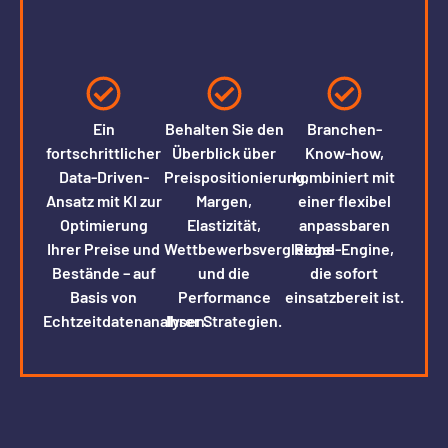
Ein
Behalten Sie den
Branchen-
fortschrittlicher
Überblick über
Know-how,
Data-Driven-
Preispositionierung,
kombiniert mit
Ansatz mit KI zur
Margen,
einer flexibel
Optimierung
Elastizität,
anpassbaren
Ihrer Preise und
Wettbewerbsvergleiche
Regel-Engine,
Bestände – auf
und die
die sofort
Basis von
Performance
einsatzbereit ist.
Echtzeitdatenanalysen.
Ihrer Strategien.