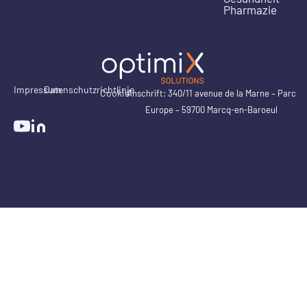
Pharmazie
Impressum
Datenschutzrichtlinie
Cookie
Anschrift: 340/11 avenue de la Marne – Parc
Europe – 59700 Marcq-en-Baroeul