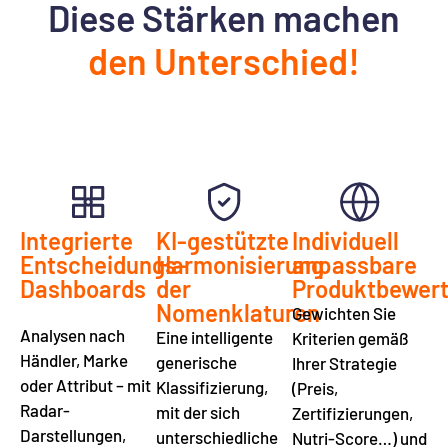
Diese Stärken machen
den Unterschied!
Integrierte
KI-gestützte
Individuell
Entscheidungs-
Harmonisierung
anpassbare
Dashboards
der
Produktbewer
Nomenklaturen
Gewichten Sie
Analysen nach
Eine intelligente
Kriterien gemäß
Händler, Marke
generische
Ihrer Strategie
oder Attribut – mit
Klassifizierung,
(Preis,
Radar-
mit der sich
Zertifizierungen,
Darstellungen,
unterschiedliche
Nutri-Score…) und