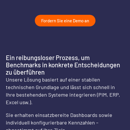
Fordern Sie eine Demo an
Ein reibungsloser Prozess, um
Benchmarks in konkrete Entscheidungen
zu überführen
Unsere Lösung basiert auf einer stabilen
technischen Grundlage und lässt sich schnell in
Ihre bestehenden Systeme integrieren (PIM, ERP,
Visuelle
Excel usw.).
Aufbereitun
Sie erhalten einsatzbereite Dashboards sowie
Individuell
Radar,
KI-
Diffe
Automatisierte
individuell konfigurierbare Kennzahlen –
konfigurierbare
Kacheln,
gestützte
Kennz