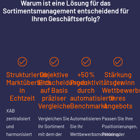
Warum ist eine Lösung für das
Sortimentsmanagement entscheidend für
Ihren Geschäftserfolg?
Strukturierter
Objektive
+50 %
Stärkung
Marktüberblick
Entscheidungen
Produktivitätsgewinn
der
in
auf Basis
durch
Wettbewerbs
Echtzeit
präziser
automatisierte
Ihres
Vergleiche
Benchmarks
Angebots
XAB
zentralisiert
Vergleichen Sie
Automatisieren
Passen Sie Ihre
und
Ihr Sortiment
Sie Ihr
Positionierungen,
harmonisiert
mit dem der
Wettbewerbsmonitoring,
Preise oder