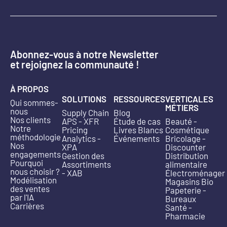
Abonnez-vous à notre Newsletter
et rejoignez la communauté !
À PROPOS
SOLUTIONS
RESSOURCES
VERTICALES
Qui sommes-
MÉTIERS
nous
Supply Chain
Blog
Nos clients
APS - XFR
Étude de cas
Beauté -
Notre
Pricing
Livres Blancs
Cosmétique
méthodologie
Analytics -
Événements
Bricolage -
Nos
XPA
Discounter
engagements
Gestion des
Distribution
Pourquoi
Assortiments
alimentaire
nous choisir ?
- XAB
Électroménager
Modélisation
Magasins Bio
des ventes
Papeterie -
par l'IA
Bureaux
Carrières
Santé -
Pharmacie