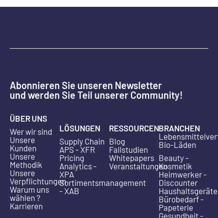
Abonnieren Sie unseren Newsletter
und werden Sie Teil unserer Community!
ÜBER UNS
LÖSUNGEN
RESSOURCEN
BRANCHEN
Wer wir sind
Lebensmittelver
Unsere
Supply Chain
Blog
Bio-Läden
Kunden
APS - XFR
Fallstudien
Unsere
Pricing
Whitepapers
Beauty -
Methodik
Analytics -
Veranstaltungen
Kosmetik
Unsere
XPA
Heimwerker -
Verpflichtungen
Sortimentsmanagement
Discounter
Warum uns
- XAB
Haushaltsgeräte
wählen ?
Bürobedarf -
Karrieren
Papeterie
Gesundheit -