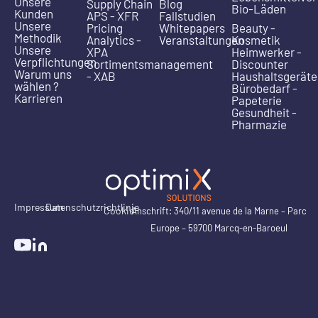
Unsere
Supply Chain
Blog
Bio-Läden
Kunden
APS - XFR
Fallstudien
Unsere
Pricing
Whitepapers
Beauty -
Methodik
Analytics -
Veranstaltungen
Kosmetik
Unsere
XPA
Heimwerker -
Verpflichtungen
Sortimentsmanagement
Discounter
Warum uns
- XAB
Haushaltsgeräte
wählen ?
Bürobedarf -
Karrieren
Papeterie
Gesundheit -
Pharmazie
Impressum
Datenschutzrichtlinie
Cookie
Anschrift: 340/11 avenue de la Marne – Parc
Europe – 59700 Marcq-en-Baroeul