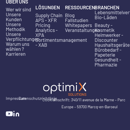
ÜBER UNS
LÖSUNGEN
RESSOURCEN
BRANCHEN
Wer wir sind
Lebensmittelver
Unsere
Supply Chain
Blog
Bio-Läden
Kunden
APS - XFR
Fallstudien
Unsere
Pricing
Whitepapers
Beauty -
Methodik
Analytics -
Veranstaltungen
Kosmetik
Unsere
XPA
Heimwerker -
Verpflichtungen
Sortimentsmanagement
Discounter
Warum uns
- XAB
Haushaltsgeräte
wählen ?
Bürobedarf -
Karrieren
Papeterie
Gesundheit -
Pharmazie
Impressum
Datenschutzrichtlinie
Cookie
Anschrift: 340/11 avenue de la Marne – Parc
Europe – 59700 Marcq-en-Baroeul