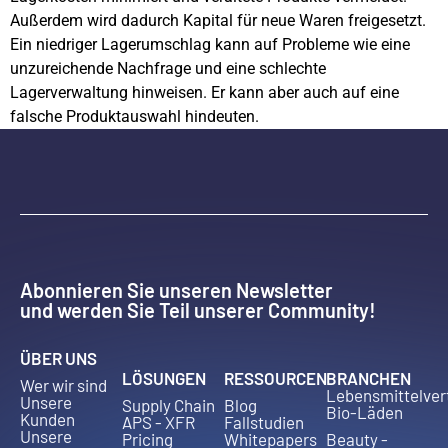
Außerdem wird dadurch Kapital für neue Waren freigesetzt.
Ein niedriger Lagerumschlag kann auf Probleme wie eine
unzureichende Nachfrage und eine schlechte
Lagerverwaltung hinweisen. Er kann aber auch auf eine
falsche Produktauswahl hindeuten.
Abonnieren Sie unseren Newsletter
und werden Sie Teil unserer Community!
ÜBER UNS
LÖSUNGEN
RESSOURCEN
BRANCHEN
Wer wir sind
Lebensmittelver
Unsere
Supply Chain
Blog
Bio-Läden
Kunden
APS - XFR
Fallstudien
Unsere
Pricing
Whitepapers
Beauty -