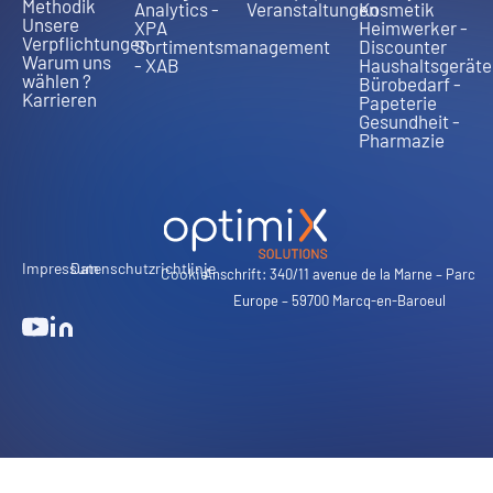
Methodik
Analytics -
Veranstaltungen
Kosmetik
Unsere
XPA
Heimwerker -
Verpflichtungen
Sortimentsmanagement
Discounter
Warum uns
- XAB
Haushaltsgeräte
wählen ?
Bürobedarf -
Karrieren
Papeterie
Gesundheit -
Pharmazie
Impressum
Datenschutzrichtlinie
Cookie
Anschrift: 340/11 avenue de la Marne – Parc
Europe – 59700 Marcq-en-Baroeul