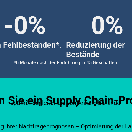
-
0
%
0
%
 Fehlbeständen*.
Reduzierung der
Bestände
*6 Monate nach der Einführung in 45 Geschäften.
 Sie ein Supply Chain-Pr
optimiX begleitet Sie von Anfang bis Ende:
ung Ihrer Nachfrageprognosen – Optimierung der La