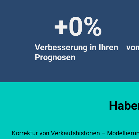
+
0
%
Verbesserung in Ihren
von
Prognosen
Haben
Korrektur von Verkaufshistorien – Modellier