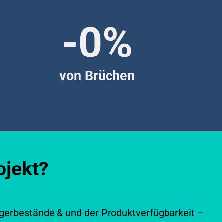
-
0
%
von Brüchen
ojekt?
gerbestände & und der Produktverfügbarkeit –