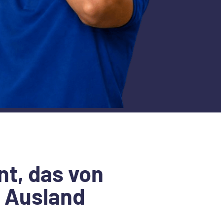
t, das von
m Ausland