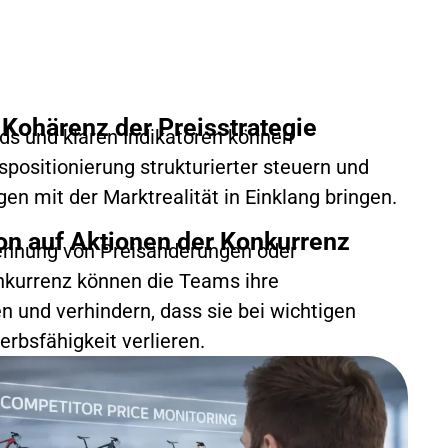
Kohärenz der Preisstrategie
ds und klaren Indikatoren können
positionierung strukturierter steuern und
n mit der Marktrealität in Einklang bringen.
on auf Aktionen der Konkurrenz
kennung von Preisänderungen oder
kurrenz können die Teams ihre
n und verhindern, dass sie bei wichtigen
rbsfähigkeit verlieren.