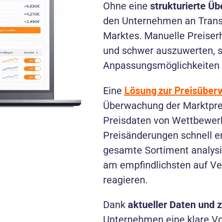
Ohne eine
strukturierte Ü
den Unternehmen an Transp
Marktes. Manuelle Preiser
und schwer auszuwerten,
Anpassungsmöglichkeiten n
Lösung zur Preisübe
Eine
Überwachung der Marktprei
Preisdaten von Wettbewer
Preisänderungen schnell 
gesamte Sortiment analysie
am empfindlichsten auf Ve
reagieren.
Dank
aktueller Daten und 
Unternehmen eine klare Vo