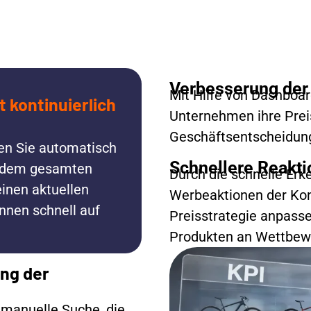
Verbesserung der 
Mit Hilfe von Dashboar
 kontinuierlich
Unternehmen ihre Preis
Geschäftsentscheidunge
en Sie automatisch
Schnellere Reakti
f dem gesamten
Durch die schnelle Er
inen aktuellen
Werbeaktionen der Kon
nnen schnell auf
Preisstrategie anpasse
Produkten an Wettbewe
ung der
 manuelle Suche, die