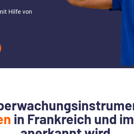
it Hilfe von
überwachungsinstrumen
en
in Frankreich und i
anerkannt wird.