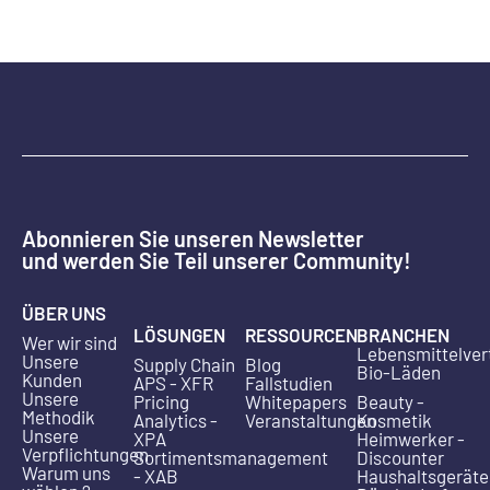
Abonnieren Sie unseren Newsletter
und werden Sie Teil unserer Community!
ÜBER UNS
LÖSUNGEN
RESSOURCEN
BRANCHEN
Wer wir sind
Lebensmittelver
Unsere
Supply Chain
Blog
Bio-Läden
Kunden
APS - XFR
Fallstudien
Unsere
Pricing
Whitepapers
Beauty -
Methodik
Analytics -
Veranstaltungen
Kosmetik
Unsere
XPA
Heimwerker -
Verpflichtungen
Sortimentsmanagement
Discounter
Warum uns
- XAB
Haushaltsgeräte