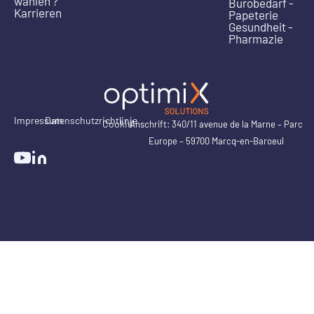
wählen ?
Bürobedarf -
Karrieren
Papeterie
Gesundheit -
Pharmazie
Impressum
Datenschutzrichtlinie
Cookie
Anschrift: 340/11 avenue de la Marne – Parc
Europe – 59700 Marcq-en-Baroeul