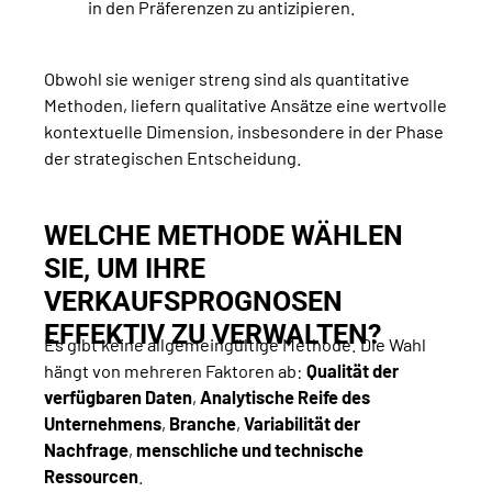
in den Präferenzen zu antizipieren.
Obwohl sie weniger streng sind als quantitative
Methoden, liefern qualitative Ansätze eine wertvolle
kontextuelle Dimension, insbesondere in der Phase
der strategischen Entscheidung.
WELCHE METHODE WÄHLEN
SIE, UM IHRE
VERKAUFSPROGNOSEN
EFFEKTIV ZU VERWALTEN?
Es gibt keine allgemeingültige Methode. Die Wahl
hängt von mehreren Faktoren ab:
Qualität der
verfügbaren Daten
,
Analytische Reife des
Unternehmens
,
Branche
,
Variabilität der
Nachfrage
,
menschliche und technische
Ressourcen
.