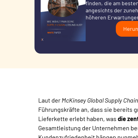
finden, die am beste
angesichts der zune
höheren Erwartunge
Herun
Laut der
McKinsey Global Supply Chai
Führungskräfte an, dass sie bereits 
Lieferkette erlebt haben, was
die zen
Gesamtleistung der Unternehmen bes
Kundenzufriedenheit hängen nunmehr 