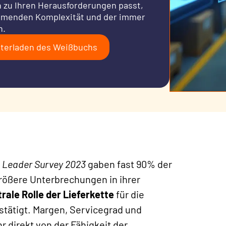
n zu Ihren Herausforderungen passt,
hmenden Komplexität und der immer
n.
terladen des Weißbuchs
n Leader Survey 2023
gaben fast 90% der
größere Unterbrechungen in ihrer
trale Rolle der Lieferkette
für die
tätigt. Margen, Servicegrad und
direkt von der Fähigkeit der