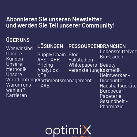
Abonnieren Sie unseren Newsletter
und werden Sie Teil unserer Community!
ÜBER UNS
LÖSUNGEN
RESSOURCEN
BRANCHEN
Wer wir sind
Lebensmittelver
Unsere
Supply Chain
Blog
Bio-Läden
Kunden
APS - XFR
Fallstudien
Unsere
Pricing
Whitepapers
Beauty -
Methodik
Analytics -
Veranstaltungen
Kosmetik
Unsere
XPA
Heimwerker -
Verpflichtungen
Sortimentsmanagement
Discounter
Warum uns
- XAB
Haushaltsgeräte
wählen ?
Bürobedarf -
Karrieren
Papeterie
Gesundheit -
Pharmazie