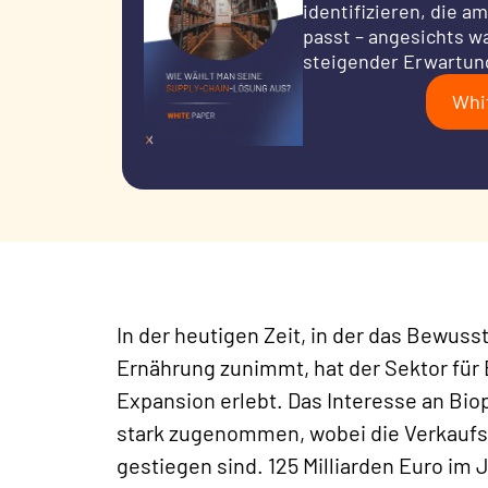
identifizieren, die 
passt – angesichts w
steigender Erwartun
Whi
In der heutigen Zeit, in der das Bewus
Ernährung zunimmt, hat der Sektor fü
Expansion erlebt. Das Interesse an Bio
stark zugenommen, wobei die Verkaufsz
gestiegen sind.
125 Milliarden Euro im 