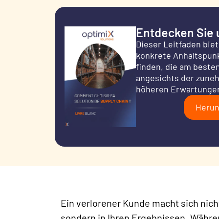
Entdecken Sie
Dieser Leitfaden bie
konkrete Anhaltspun
finden, die am beste
angesichts der zune
höheren Erwartunge
Herun
Ein verlorener Kunde macht sich nic
sondern in Ihren Ergebnissen.
Währen