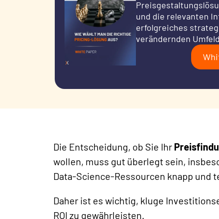
Preisgestaltungslösun
und die relevanten I
erfolgreiches strateg
verändernden Umfeld
Whi
Die Entscheidung, ob Sie Ihr
Preisfind
wollen, muss gut überlegt sein, insbes
Data-Science-Ressourcen knapp und te
Daher ist es wichtig, kluge Investitio
ROI zu gewährleisten.