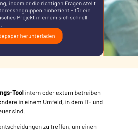
g, indem er die richtigen Fragen stellt
nteressengruppen einbezieht – für ein
isches Projekt in einem sich schnell
.
tepaper herunterladen
ungs-Tool
intern oder extern betreiben
ondere in einem Umfeld, in dem IT- und
uer sind.
nsentscheidungen zu treffen, um einen