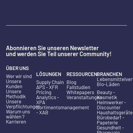
Abonnieren Sie unseren Newsletter
und werden Sie Teil unserer Community!
ÜBER UNS
LÖSUNGEN
RESSOURCEN
BRANCHEN
Wer wir sind
Lebensmittelver
Unsere
Supply Chain
Blog
Bio-Läden
Kunden
APS - XFR
Fallstudien
Unsere
Pricing
Whitepapers
Beauty -
Methodik
Analytics -
Veranstaltungen
Kosmetik
Unsere
XPA
Heimwerker -
Verpflichtungen
Sortimentsmanagement
Discounter
Warum uns
- XAB
Haushaltsgeräte
wählen ?
Bürobedarf -
Karrieren
Papeterie
Gesundheit -
Pharmazie