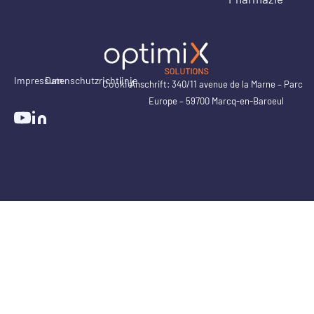
Impressum
Datenschutzrichtlinie
Cookie
Anschrift: 340/11 avenue de la Marne – Parc
Europe – 59700 Marcq-en-Baroeul