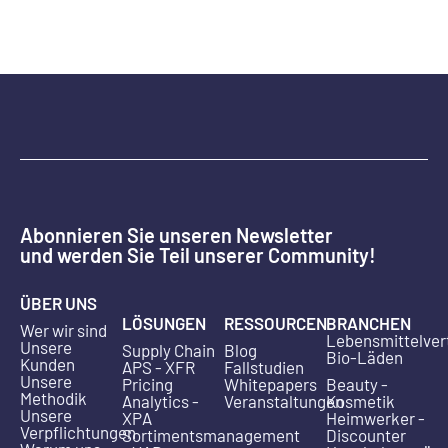
Abonnieren Sie unseren Newsletter
und werden Sie Teil unserer Community!
ÜBER UNS
LÖSUNGEN
RESSOURCEN
BRANCHEN
Wer wir sind
Lebensmittelver
Unsere
Supply Chain
Blog
Bio-Läden
Kunden
APS - XFR
Fallstudien
Unsere
Pricing
Whitepapers
Beauty -
Methodik
Analytics -
Veranstaltungen
Kosmetik
Unsere
XPA
Heimwerker -
Verpflichtungen
Sortimentsmanagement
Discounter